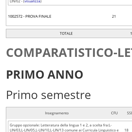
LIN/02 - (
visualizza
)
1002572 - PROVA FINALE
21
TOTALE
COMPARATISTICO-LE
PRIMO ANNO
Primo semestre
Insegnamento
CFU
SS
Gruppo opzionale: Letteratura della lingua 1 e 2, a scelta fra:L-
LIN/03,L-LIN/05,L-LIN/10,L-LIN/13 comune ai Curricula Linguistico e
18