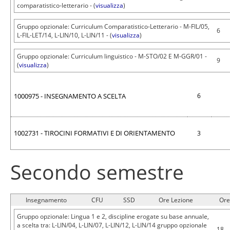
comparatistico-letterario - (
visualizza
)
Gruppo opzionale: Curriculum Comparatistico-Letterario - M-FIL/05,
6
L-FIL-LET/14, L-LIN/10, L-LIN/11 - (
visualizza
)
Gruppo opzionale: Curriculum linguistico - M-STO/02 E M-GGR/01 -
9
(
visualizza
)
1000975 - INSEGNAMENTO A SCELTA
6
1002731 - TIROCINI FORMATIVI E DI ORIENTAMENTO
3
Secondo semestre
Insegnamento
CFU
SSD
Ore Lezione
Ore
Gruppo opzionale: Lingua 1 e 2, discipline erogate su base annuale,
a scelta tra: L-LIN/04, L-LIN/07, L-LIN/12, L-LIN/14 gruppo opzionale
18