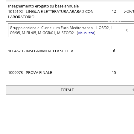
Insegnamento erogato su base annuale
1015192 - LINGUA E LETTERATURA ARABA 2 CON
12
L-OR/
LABORATORIO
Gruppo opzionale: Curriculum Euro-Mediterraneo - L-OR/02, L-
6
OR/05, M-FIL/05, M-GGR/01, M-STO/02 - (
visualizza
)
1004570 - INSEGNAMENTO A SCELTA
6
1009973 - PROVA FINALE
15
TOTALE