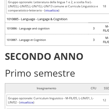
Gruppo opzionale: Letteratura della lingua 1 e 2, a scelta fra:L-
LIN/03,L-LIN/05,L-LIN/10,L-LIN/13 comune ai Curricula Linguistico e
18
comparatistico-letterario - (
visualizza
)
1010885 - Language - Langage & Cognition
M-
3
1010886 - Language and cognition
FIL/
M-
3
1010887 - Langage et Cognition
FIL/
SECONDO ANNO
Primo semestre
Insegnamento
CFU
SS
Gruppo opzionale: Curriculum linguistico - M-FIL/05, L-LIN/01, L-
12
LIN/02 - (
visualizza
)