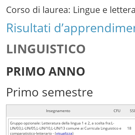
Corso di laurea: Lingue e lett
Risultati d’apprendimen
LINGUISTICO
PRIMO ANNO
Primo semestre
Insegnamento
CFU
SS
Gruppo opzionale: Letteratura della lingua 1 e 2, a scelta fra:L-
LIN/03,L-LIN/05,L-LIN/10,L-LIN/13 comune ai Curricula Linguistico e
18
comparatistico-letterario - (
visualizza
)