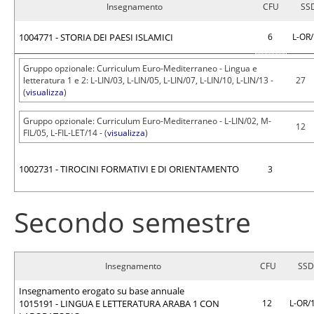
Insegnamento
CFU
SS
1004771 - STORIA DEI PAESI ISLAMICI
6
L-OR
Gruppo opzionale: Curriculum Euro-Mediterraneo - Lingua e
letteratura 1 e 2: L-LIN/03, L-LIN/05, L-LIN/07, L-LIN/10, L-LIN/13 -
27
(
visualizza
)
Gruppo opzionale: Curriculum Euro-Mediterraneo - L-LIN/02, M-
12
FIL/05, L-FIL-LET/14 - (
visualizza
)
1002731 - TIROCINI FORMATIVI E DI ORIENTAMENTO
3
Secondo semestre
Insegnamento
CFU
SSD
Insegnamento erogato su base annuale
1015191 - LINGUA E LETTERATURA ARABA 1 CON
12
L-OR/