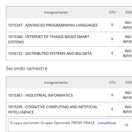
Insegnamento
CFU
SSD
ING
1015347 - ADVANCED PROGRAMMING LANGUAGES
9
INF/
1015340 - INTERNET OF THINGS BASED SMART
ING
9
SYSTEMS
INF/
ING
1016152 - DISTRIBUTED SYSTEMS AND BIG DATA
9
INF/
Secondo semestre
Insegnamento
CFU
SSD
ING
1015361 - INDUSTRIAL INFORMATICS
9
INF/
1015335 - COGNITIVE COMPUTING AND ARTIFICIAL
ING
9
INTELLIGENCE
INF/
Gruppo opzionale: Gruppo Opzionale PROVA FINALE - (
visualizza
)
18