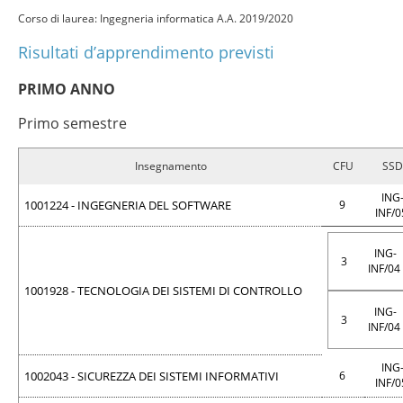
Corso di laurea: Ingegneria informatica A.A. 2019/2020
Risultati d’apprendimento previsti
PRIMO ANNO
Primo semestre
Insegnamento
CFU
SSD
ING
1001224 - INGEGNERIA DEL SOFTWARE
9
INF/
ING-
3
INF/04
1001928 - TECNOLOGIA DEI SISTEMI DI CONTROLLO
ING-
3
INF/04
ING
1002043 - SICUREZZA DEI SISTEMI INFORMATIVI
6
INF/