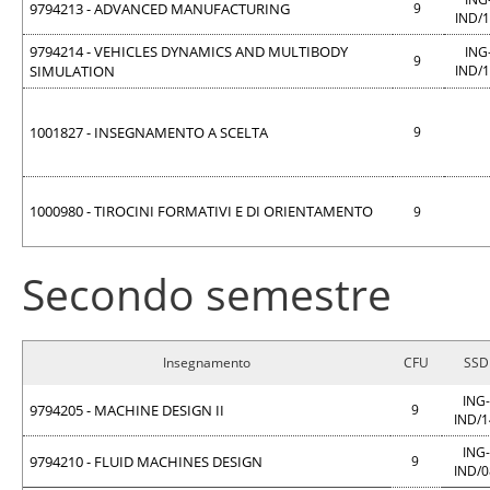
9794213 - ADVANCED MANUFACTURING
9
IND/
9794214 - VEHICLES DYNAMICS AND MULTIBODY
ING
9
SIMULATION
IND/
1001827 - INSEGNAMENTO A SCELTA
9
1000980 - TIROCINI FORMATIVI E DI ORIENTAMENTO
9
Secondo semestre
Insegnamento
CFU
SSD
ING-
9794205 - MACHINE DESIGN II
9
IND/
ING-
9794210 - FLUID MACHINES DESIGN
9
IND/