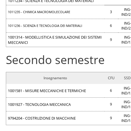
1011234 - SCIENZA E TECNOLOGIA DEI MATERIALI
ING
3
1011235 - CHIMICA MACROMOLECOLARE
IND/
ING
6
1011236 - SCIENZA E TECNOLOGIA DEI MATERIALI
IND/
1001314 - MODELLISTICA E SIMULAZIONE DEI SISTEMI
ING
9
MECCANICI
IND/
Secondo semestre
Insegnamento
CFU
SSD
ING-
1001581 - MISURE MECCANICHE E TERMICHE
6
IND/
ING-
1001927 - TECNOLOGIA MECCANICA
9
IND/
ING-
9794204 - COSTRUZIONE DI MACCHINE
9
IND/