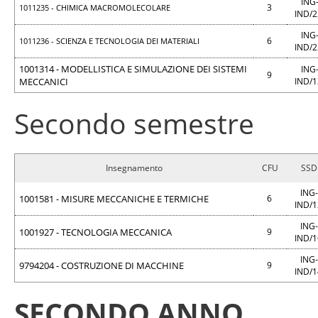
ING
3
1011235 - CHIMICA MACROMOLECOLARE
IND/
ING
6
1011236 - SCIENZA E TECNOLOGIA DEI MATERIALI
IND/
1001314 - MODELLISTICA E SIMULAZIONE DEI SISTEMI
ING
9
MECCANICI
IND/
Secondo semestre
Insegnamento
CFU
SSD
ING-
1001581 - MISURE MECCANICHE E TERMICHE
6
IND/
ING-
1001927 - TECNOLOGIA MECCANICA
9
IND/
ING-
9794204 - COSTRUZIONE DI MACCHINE
9
IND/
SECONDO ANNO