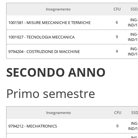
Insegnamento
CFU
SSD
ING-
1001581 - MISURE MECCANICHE E TERMICHE
6
IND/
ING-
1001927 - TECNOLOGIA MECCANICA
9
IND/
ING-
9794204 - COSTRUZIONE DI MACCHINE
9
IND/
SECONDO ANNO
Primo semestre
Insegnamento
CFU
SS
ING
9794212 - MECHATRONICS
6
IND/
ING