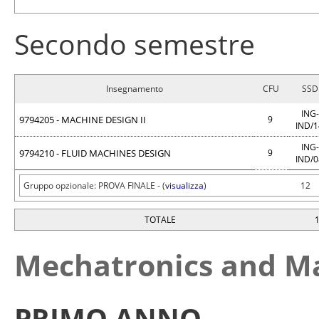
Secondo semestre
Insegnamento
CFU
SSD
ING-
9794205 - MACHINE DESIGN II
9
IND/
ING-
9794210 - FLUID MACHINES DESIGN
9
IND/
Gruppo opzionale: PROVA FINALE - (
visualizza
)
12
TOTALE
Mechatronics and Ma
PRIMO ANNO