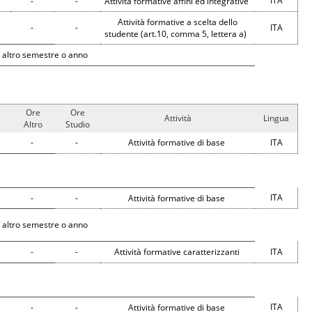
ITA
-
-
Attività formative affini ed integrative
Attività formative a scelta dello
-
-
ITA
studente (art.10, comma 5, lettera a)
 altro semestre o anno
Ore
Ore
Attività
Lingua
Altro
Studio
-
-
Attività formative di base
ITA
ITA
-
-
Attività formative di base
 altro semestre o anno
-
-
Attività formative caratterizzanti
ITA
ITA
-
-
Attività formative di base