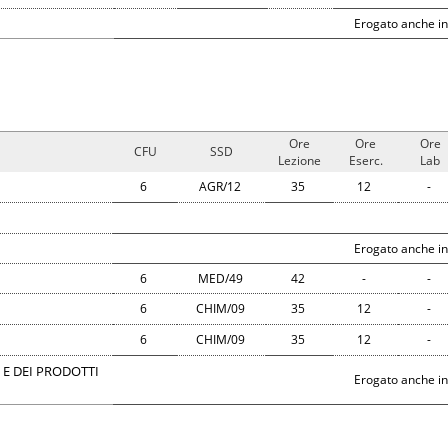
Erogato anche in
Ore
Ore
Ore
CFU
SSD
Lezione
Eserc.
Lab
6
AGR/12
35
12
-
Erogato anche in
6
MED/49
42
-
-
6
CHIM/09
35
12
-
6
CHIM/09
35
12
-
 E DEI PRODOTTI
Erogato anche in