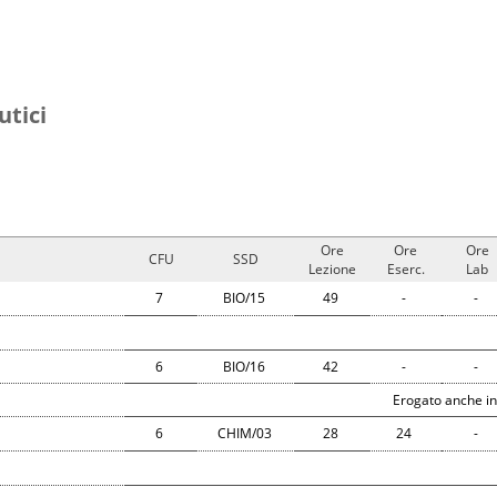
utici
Ore
Ore
Ore
CFU
SSD
Lezione
Eserc.
Lab
7
BIO/15
49
-
-
6
BIO/16
42
-
-
Erogato anche in
6
CHIM/03
28
24
-