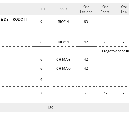
Ore
Ore
Ore
CFU
SSD
Lezione
Eserc.
Lab
 E DEI PRODOTTI
9
BIO/14
63
-
-
6
BIO/14
42
-
-
Erogato anche in
6
CHIM/08
42
-
-
6
CHIM/09
42
-
-
6
-
-
-
3
-
75
-
180