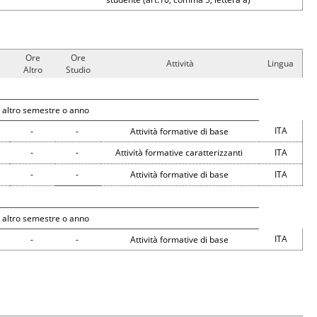
Ore
Ore
Attività
Lingua
Altro
Studio
 altro semestre o anno
ITA
-
-
Attività formative di base
-
-
Attività formative caratterizzanti
ITA
-
-
Attività formative di base
ITA
 altro semestre o anno
ITA
-
-
Attività formative di base