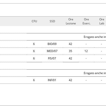
Ore
Ore
Ore
CFU
SSD
Lezione
Eserc.
Lab
Erogato anche in
6
BIO/09
42
-
-
6
MED/07
35
12
-
6
FIS/07
42
-
-
Erogato anche in
6
INF/01
42
-
-