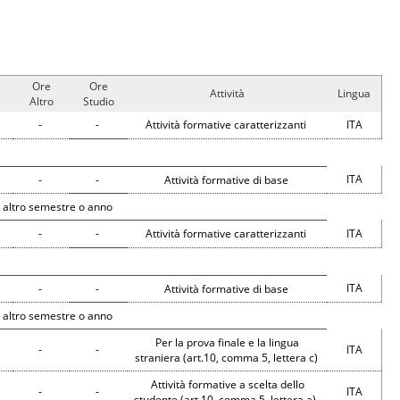
Ore
Ore
Attività
Lingua
Altro
Studio
-
-
Attività formative caratterizzanti
ITA
ITA
-
-
Attività formative di base
 altro semestre o anno
-
-
Attività formative caratterizzanti
ITA
ITA
-
-
Attività formative di base
 altro semestre o anno
Per la prova finale e la lingua
-
-
ITA
straniera (art.10, comma 5, lettera c)
Attività formative a scelta dello
-
-
ITA
studente (art.10, comma 5, lettera a)