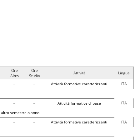
Ore
Ore
Attività
Lingua
Altro
Studio
-
-
Attività formative caratterizzanti
ITA
ITA
-
-
Attività formative di base
 altro semestre o anno
-
-
Attività formative caratterizzanti
ITA