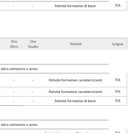
ITA
-
-
Attività formative di base
Ore
Ore
Attività
Lingua
Altro
Studio
 altro semestre o anno
-
-
Attività formative caratterizzanti
ITA
-
-
Attività formative caratterizzanti
ITA
-
-
Attività formative di base
ITA
 altro semestre o anno