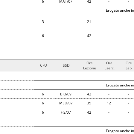
6
MAT/07
42
-
-
Erogato anche in
3
21
-
-
6
42
-
-
Ore
Ore
Ore
CFU
SSD
Lezione
Eserc.
Lab
Erogato anche in
6
BIO/09
42
-
-
6
MED/07
35
12
-
6
FIS/07
42
-
-
Erogato anche in