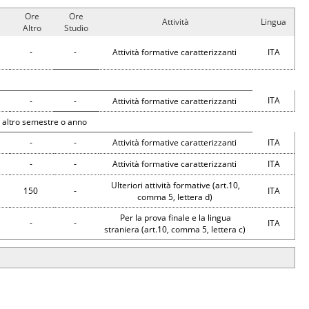
Ore
Ore
Attività
Lingua
Altro
Studio
-
-
Attività formative caratterizzanti
ITA
ITA
-
-
Attività formative caratterizzanti
 altro semestre o anno
-
-
Attività formative caratterizzanti
ITA
-
-
Attività formative caratterizzanti
ITA
Ulteriori attività formative (art.10,
150
-
ITA
comma 5, lettera d)
Per la prova finale e la lingua
-
-
ITA
straniera (art.10, comma 5, lettera c)