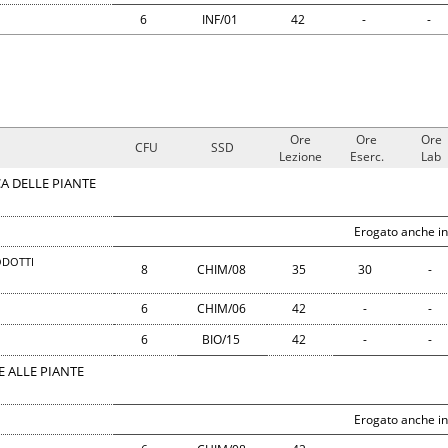
6
INF/01
42
-
-
Ore
Ore
Ore
CFU
SSD
Lezione
Eserc.
Lab
A DELLE PIANTE
Erogato anche in
ODOTTI
8
CHIM/08
35
30
-
6
CHIM/06
42
-
-
6
BIO/15
42
-
-
E ALLE PIANTE
Erogato anche in