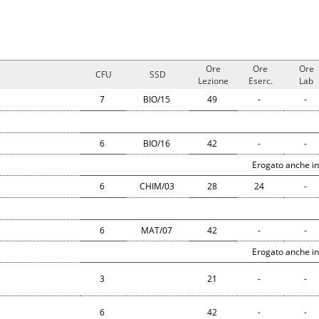
Ore
Ore
Ore
CFU
SSD
Lezione
Eserc.
Lab
7
BIO/15
49
-
-
6
BIO/16
42
-
-
Erogato anche in
6
CHIM/03
28
24
-
6
MAT/07
42
-
-
Erogato anche in
3
21
-
-
6
42
-
-