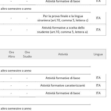
ITA
-
-
Attività formative di base
 altro semestre o anno
Per la prova finale e la lingua
-
-
ITA
straniera (art.10, comma 5, lettera c)
Attività formative a scelta dello
-
-
ITA
studente (art.10, comma 5, lettera a)
Ore
Ore
Attività
Lingua
Altro
Studio
 altro semestre o anno
ITA
-
-
Attività formative di base
-
-
Attività formative caratterizzanti
ITA
-
-
Attività formative di base
ITA
 altro semestre o anno