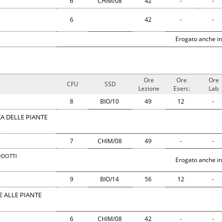
6
CHIM/08
42
-
-
6
42
-
-
Erogato anche in
Ore
Ore
Ore
CFU
SSD
Lezione
Eserc.
Lab
8
BIO/10
49
12
-
A DELLE PIANTE
7
CHIM/08
49
-
-
ODOTTI
Erogato anche in
9
BIO/14
56
12
-
E ALLE PIANTE
6
CHIM/08
42
-
-