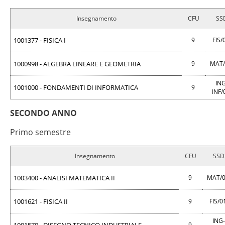
Insegnamento
CFU
SS
1001377 - FISICA I
9
FIS/
1000998 - ALGEBRA LINEARE E GEOMETRIA
9
MAT
ING
1001000 - FONDAMENTI DI INFORMATICA
9
INF/
SECONDO ANNO
Primo semestre
Insegnamento
CFU
SSD
1003400 - ANALISI MATEMATICA II
9
MAT/
1001621 - FISICA II
9
FIS/0
ING-
9