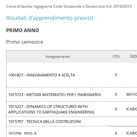
Corso di laurea: Ingegneria Civile Strutturale e Geotecnica A.A. 2018/2019
Risultati d’apprendimento previsti
PRIMO ANNO
Primo semestre
Insegnamento
CFU
SSD
1001827 - INSEGNAMENTO A SCELTA
9
1015723 - METODI MATEMATICI PER L'INGEGNERIA
6
MAT/
1015227 - DYNAMICS OF STRUCTURES WITH
9
ICAR/
APPLICATIONS TO EARTHQUAKE ENGINEERING
1015707 - TECNICA DELLE COSTRUZIONI
6
ICAR/
1015708 - MOD. A