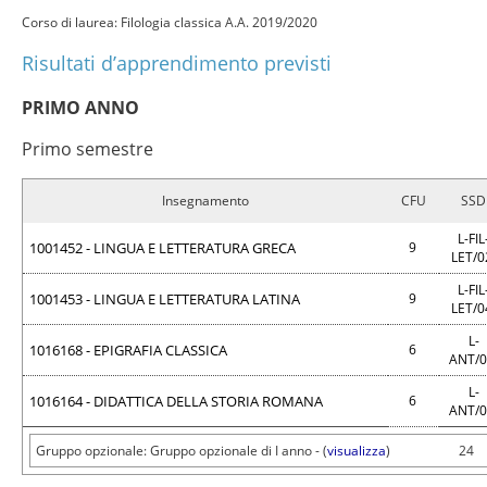
Corso di laurea: Filologia classica A.A. 2019/2020
Risultati d’apprendimento previsti
PRIMO ANNO
Primo semestre
Insegnamento
CFU
SSD
L-FIL
1001452 - LINGUA E LETTERATURA GRECA
9
LET/
L-FIL
1001453 - LINGUA E LETTERATURA LATINA
9
LET/
L-
1016168 - EPIGRAFIA CLASSICA
6
ANT/
L-
1016164 - DIDATTICA DELLA STORIA ROMANA
6
ANT/
Gruppo opzionale: Gruppo opzionale di I anno - (
visualizza
)
24