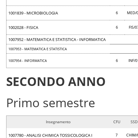
1001839 - MICROBIOLOGIA
6
MED/
1002028 - FISICA
6
FIS/
1007952 - MATEMATICA E STATISTICA - INFORMATICA
1007953 - MATEMATICA E STATISTICA
6
INF/
1007954 - INFORMATICA
SECONDO ANNO
Primo semestre
Insegnamento
CFU
SSD
1007780 - ANALISI CHIMICA TOSSICOLOGICA I
7
CHIM/