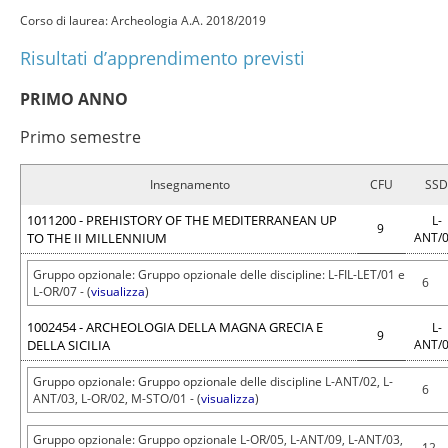
Corso di laurea: Archeologia A.A. 2018/2019
Risultati d’apprendimento previsti
PRIMO ANNO
Primo semestre
Insegnamento
CFU
SSD
1011200 - PREHISTORY OF THE MEDITERRANEAN UP
L-
9
TO THE II MILLENNIUM
ANT/
Gruppo opzionale: Gruppo opzionale delle discipline: L-FIL-LET/01 e
6
L-OR/07 - (
visualizza
)
1002454 - ARCHEOLOGIA DELLA MAGNA GRECIA E
L-
9
DELLA SICILIA
ANT/
Gruppo opzionale: Gruppo opzionale delle discipline L-ANT/02, L-
6
ANT/03, L-OR/02, M-STO/01 - (
visualizza
)
Gruppo opzionale: Gruppo opzionale L-OR/05, L-ANT/09, L-ANT/03,
12