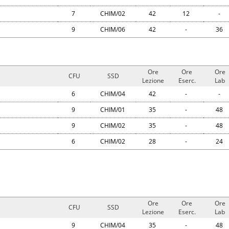
7
CHIM/02
42
12
-
9
CHIM/06
42
-
36
Ore
Ore
Ore
CFU
SSD
Lezione
Eserc.
Lab
6
CHIM/04
42
-
-
9
CHIM/01
35
-
48
9
CHIM/02
35
-
48
6
CHIM/02
28
-
24
Ore
Ore
Ore
CFU
SSD
Lezione
Eserc.
Lab
9
CHIM/04
35
-
48