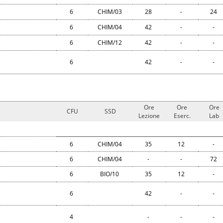
6
CHIM/03
28
-
24
6
CHIM/04
42
-
-
6
CHIM/12
42
-
-
6
42
-
-
Ore
Ore
Ore
CFU
SSD
Lezione
Eserc.
Lab
6
CHIM/04
35
12
-
6
CHIM/04
-
-
72
6
BIO/10
35
12
-
6
42
-
-
4
-
-
-