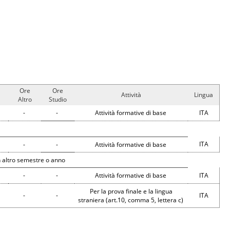
Ore
Ore
Attività
Lingua
Altro
Studio
-
-
Attività formative di base
ITA
ITA
-
-
Attività formative di base
 altro semestre o anno
-
-
Attività formative di base
ITA
Per la prova finale e la lingua
-
-
ITA
straniera (art.10, comma 5, lettera c)