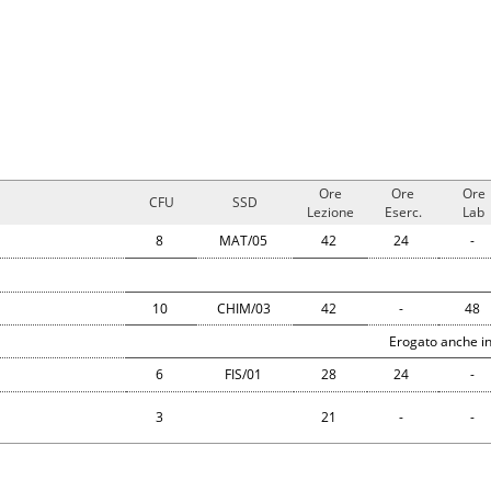
Ore
Ore
Ore
CFU
SSD
Lezione
Eserc.
Lab
8
MAT/05
42
24
-
10
CHIM/03
42
-
48
Erogato anche in
6
FIS/01
28
24
-
3
21
-
-