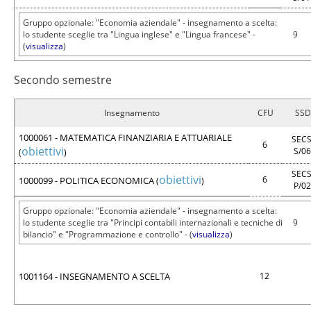
Gruppo opzionale: "Economia aziendale" - insegnamento a scelta:
lo studente sceglie tra "Lingua inglese" e "Lingua francese" -
9
(
visualizza
)
Secondo semestre
Insegnamento
CFU
SSD
1000061 - MATEMATICA FINANZIARIA E ATTUARIALE
SECS
6
obiettivi
S/0
(
)
SECS
obiettivi
6
1000099 - POLITICA ECONOMICA
(
)
P/0
Gruppo opzionale: "Economia aziendale" - insegnamento a scelta:
lo studente sceglie tra "Principi contabili internazionali e tecniche di
9
bilancio" e "Programmazione e controllo" - (
visualizza
)
1001164 - INSEGNAMENTO A SCELTA
12