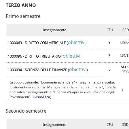
TERZO ANNO
Primo semestre
Insegnamento
CFU
SSD
obiettivi
9
IUS/
1000063 - DIRITTO COMMERCIALE
(
)
obiettivi
6
IUS/
1000096 - DIRITTO TRIBUTARIO
(
)
SECS
obiettivi
6
1000094 - SCIENZA DELLE FINANZE
(
)
P/0
Gruppo opzionale: "Economia aziendale" - insegnamento a scelta:
lo studente sceglie tra "Management delle risorse umane", "Trade
9
and sales management" e "Finanza d'impresa e valutazione degli
investimenti" - (
visualizza
)
Secondo semestre
Insegnamento
CFU
SSD