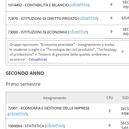
SEC
obiettivi
9
1014492 - CONTABILITÀ E BILANCIO
(
)
P/
obiettivi
9
IUS
72879 - ISTITUZIONI DI DIRITTO PRIVATO
(
)
SEC
obiettivi
9
73000 - ISTITUZIONI DI ECONOMIA
(
)
P/
Gruppo opzionale: "Economia aziendale" - insegnamento a scelta:
lo studente sceglie tra "Tecnologia dei cicli produttivi", "Technology
9
of productions" e "Sistemi di gestione della qualità, ambiente e
sicurezza" - (
visualizza
)
SECONDO ANNO
Primo semestre
Insegnamento
CFU
SSD
72901 - ECONOMIA E GESTIONE DELLE IMPRESE
SECS
9
obiettivi
P/0
(
)
SECS
obiettivi
9
1000064 - STATISTICA
(
)
S/0