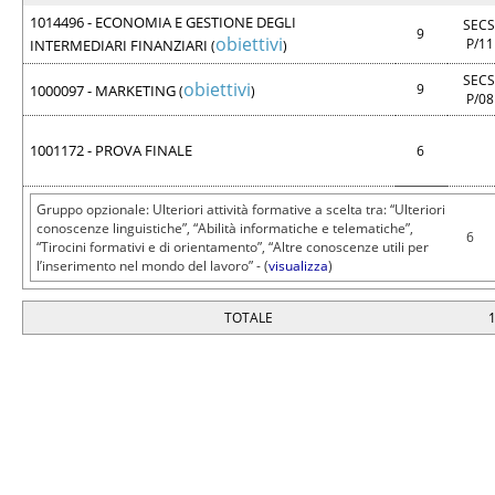
1014496 - ECONOMIA E GESTIONE DEGLI
SECS
9
obiettivi
P/1
INTERMEDIARI FINANZIARI
(
)
SECS
obiettivi
9
1000097 - MARKETING
(
)
P/0
1001172 - PROVA FINALE
6
Gruppo opzionale: Ulteriori attività formative a scelta tra: “Ulteriori
conoscenze linguistiche”, “Abilità informatiche e telematiche”,
6
“Tirocini formativi e di orientamento”, “Altre conoscenze utili per
l’inserimento nel mondo del lavoro” - (
visualizza
)
TOTALE