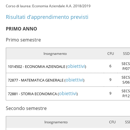
Corso di laurea: Economia Aziendale A.A. 2018/2019
Risultati d’apprendimento previsti
PRIMO ANNO
Primo semestre
Insegnamento
CFU
SSD
SECS
obiettivi
6
1014502 - ECONOMIA AZIENDALE
(
)
P/0
SECS
obiettivi
9
72877 - MATEMATICA GENERALE
(
)
S/0
SECS
obiettivi
9
72881 - STORIA ECONOMICA
(
)
P/1
Secondo semestre
Insegnamento
CFU
SS