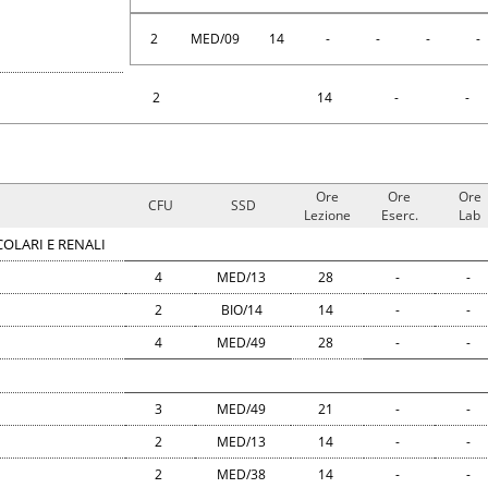
2
MED/09
14
-
-
-
-
2
14
-
-
Ore
Ore
Ore
CFU
SSD
Lezione
Eserc.
Lab
OLARI E RENALI
4
MED/13
28
-
-
2
BIO/14
14
-
-
4
MED/49
28
-
-
3
MED/49
21
-
-
2
MED/13
14
-
-
2
MED/38
14
-
-