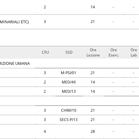
2
14
-
-
MINARIALI ETC)
3
21
-
-
Ore
Ore
Ore
CFU
SSD
Lezione
Eserc.
Lab
TRIZIONE UMANA
3
M-PSI/01
21
-
-
2
MED/49
14
-
-
2
MED/13
14
-
-
3
CHIM/10
21
-
-
3
SECS-P/13
21
-
-
4
28
-
-