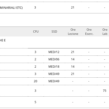
MINARIALI ETC)
3
21
-
-
Ore
Ore
Ore
CFU
SSD
Lezione
Eserc.
Lab
HE E
3
MED/12
21
-
-
2
MED/06
14
-
-
2
MED/18
14
-
-
3
MED/49
21
-
-
20
MED/49
-
-
-
3
-
-
75
5
-
-
-