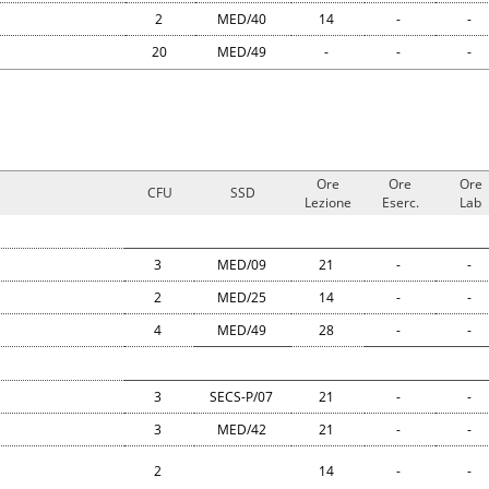
2
MED/40
14
-
-
20
MED/49
-
-
-
Ore
Ore
Ore
CFU
SSD
Lezione
Eserc.
Lab
3
MED/09
21
-
-
2
MED/25
14
-
-
4
MED/49
28
-
-
3
SECS-P/07
21
-
-
3
MED/42
21
-
-
2
14
-
-