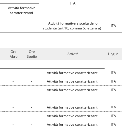
ITA
Attività formative
caratterizzanti
Attività formative a scelta dello
-
-
ITA
studente (art.10, comma 5, lettera a)
Ore
Ore
Attività
Lingua
Altro
Studio
ITA
-
-
Attività formative caratterizzanti
-
-
Attività formative caratterizzanti
ITA
-
-
Attività formative caratterizzanti
ITA
ITA
-
-
Attività formative caratterizzanti
-
-
Attività formative caratterizzanti
ITA
-
-
Attività formative caratterizzanti
ITA