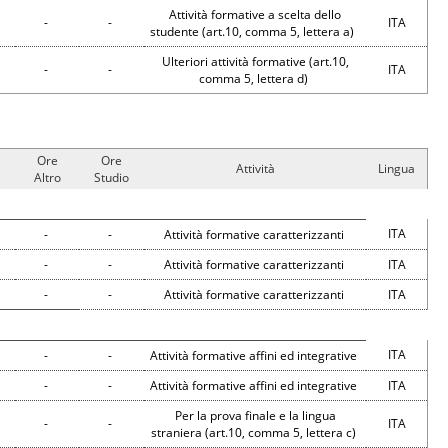
Attività formative a scelta dello
-
-
ITA
studente (art.10, comma 5, lettera a)
Ulteriori attività formative (art.10,
-
-
ITA
comma 5, lettera d)
Ore
Ore
Attività
Lingua
Altro
Studio
ITA
-
-
Attività formative caratterizzanti
-
-
Attività formative caratterizzanti
ITA
-
-
Attività formative caratterizzanti
ITA
ITA
-
-
Attività formative affini ed integrative
-
-
Attività formative affini ed integrative
ITA
Per la prova finale e la lingua
-
-
ITA
straniera (art.10, comma 5, lettera c)