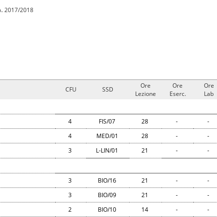
A.A. 2017/2018
Ore
Ore
Ore
CFU
SSD
Lezione
Eserc.
Lab
4
FIS/07
28
-
-
4
MED/01
28
-
-
3
L-LIN/01
21
-
-
3
BIO/16
21
-
-
3
BIO/09
21
-
-
2
BIO/10
14
-
-