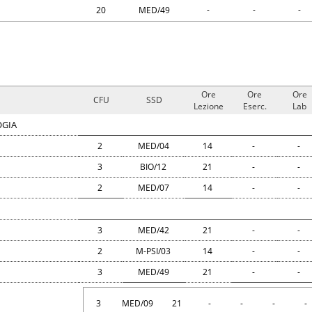
20
MED/49
-
-
-
Ore
Ore
Ore
CFU
SSD
Lezione
Eserc.
Lab
OGIA
2
MED/04
14
-
-
3
BIO/12
21
-
-
2
MED/07
14
-
-
3
MED/42
21
-
-
2
M-PSI/03
14
-
-
3
MED/49
21
-
-
3
MED/09
21
-
-
-
-